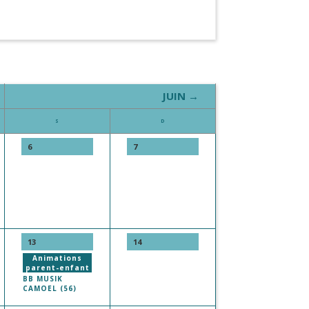
JUIN →
S
D
6
7
13
14
Animations
parent-enfant
BB MUSIK
CAMOEL (56)