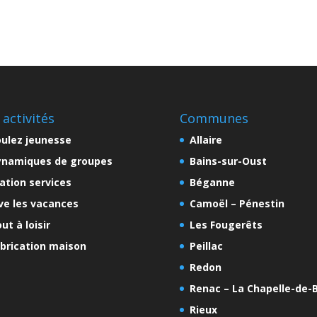
 activités
Communes
ulez jeunesse
Allaire
ynamiques de groupes
Bains-sur-Oust
ation services
Béganne
ve les vacances
Camoël – Pénestin
ut à loisir
Les Fougerêts
brication maison
Peillac
Redon
Renac – La Chapelle-de-B
Rieux