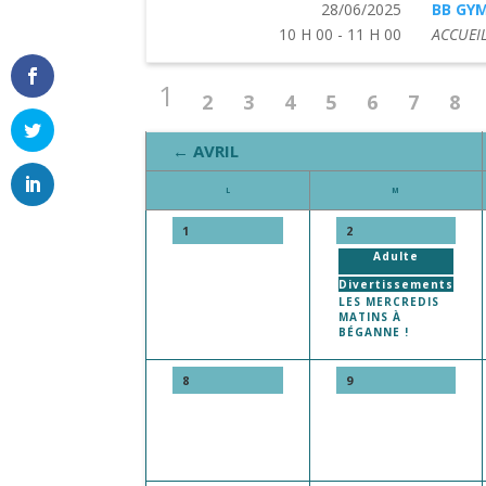
28/06/2025
BB GY
10 H 00 - 11 H 00
ACCUEIL
1
2
3
4
5
6
7
8
← AVRIL
L
M
1
2
Adulte
Divertissements
LES MERCREDIS
MATINS À
BÉGANNE !
8
9