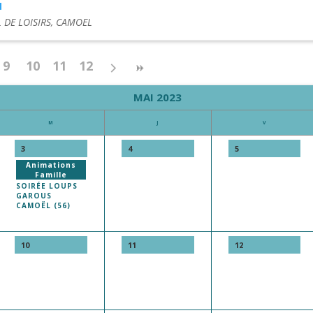
M
 DE LOISIRS, CAMOEL
9
10
11
12
MAI 2023
M
J
V
3
4
5
Animations
Famille
SOIRÉE LOUPS
GAROUS
CAMOËL (56)
10
11
12