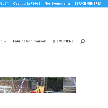
Fédé ?
C’est qui la Fédé ?
Nos évènements
ESPACE MEMBRES
ir
Fabrication maison
JE SOUTIENS
S