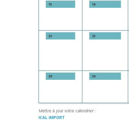
15
16
22
23
29
30
Mettre à jour votre calendrier :
ICAL IMPORT