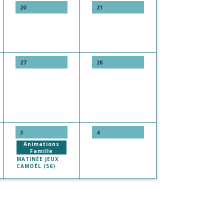
20
21
27
28
3
4
Animations
Famille
MATINÉE JEUX
CAMOËL (56)