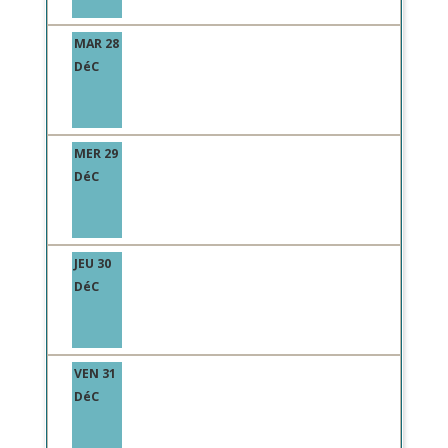
MAR 28
DéC
MER 29
DéC
JEU 30
DéC
VEN 31
DéC