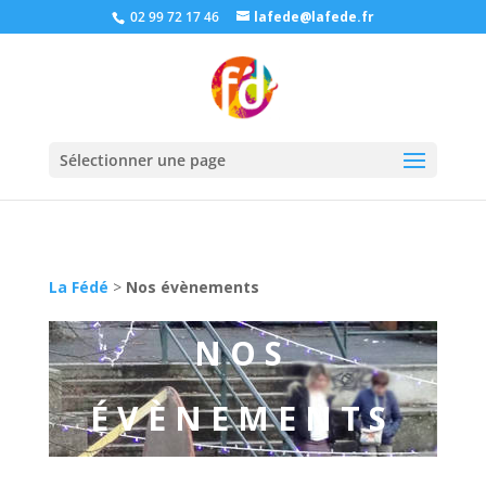
02 99 72 17 46
lafede@lafede.fr
Sélectionner une page
La Fédé
>
Nos évènements
NOS
ÉVÈNEMENTS