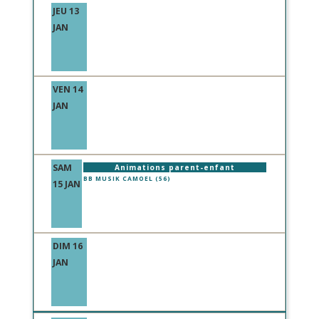
JEU 13
JAN
VEN 14
JAN
SAM
Animations parent-enfant
BB MUSIK CAMOEL (56)
15 JAN
DIM 16
JAN