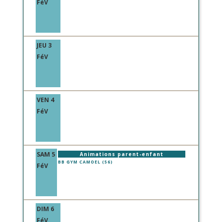
FéV
JEU 3
FéV
VEN 4
FéV
SAM 5
Animations parent-enfant
BB GYM CAMOEL (56)
FéV
DIM 6
FéV