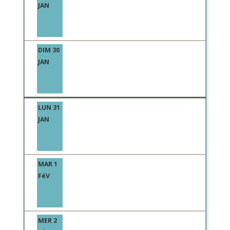
JAN
DIM 30
JAN
LUN 31
JAN
MAR 1
FéV
MER 2