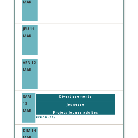
MAR
JEU 11
MAR
VEN 12
MAR
SAM
Divertissements
13
Jeunesse
MAR
Projets Jeunes adultes
REDON (35)
DIM 14
MAR