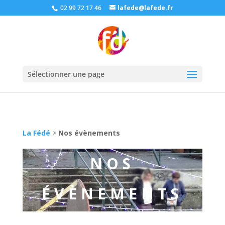
02 99 72 17 46
lafede@lafede.fr
Sélectionner une page
La Fédé
>
Nos évènements
NOS
ÉVÈNEMENTS