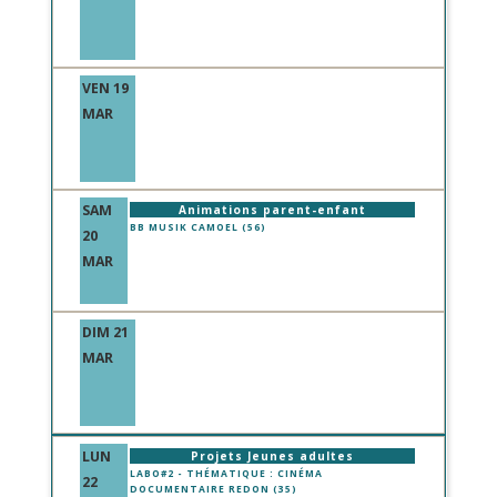
VEN 19
MAR
SAM
Animations parent-enfant
BB MUSIK CAMOEL (56)
20
MAR
DIM 21
MAR
LUN
Projets Jeunes adultes
LABO#2 - THÉMATIQUE : CINÉMA
22
DOCUMENTAIRE REDON (35)