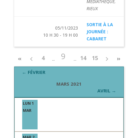
MÉDIATHÈQUE,
RIEUX
SORTIE À LA
05/11/2023
JOURNÉE :
10 H 30 - 19 H 00
CABARET
9
4
14
15
← FÉVRIER
MARS 2021
AVRIL →
LUN 1
MAR
MAR 2