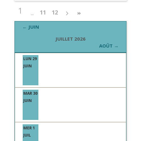
1
11
12
← JUIN
JUILLET 2026
AOÛT →
LUN 29
JUIN
MAR 30
JUIN
MER 1
JUIL