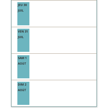
JEU 30
JUIL
VEN 31
JUIL
SAM 1
AOûT
DIM 2
AOûT