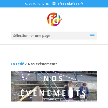
02 99 72 17 46
lafede@lafede.fr
Sélectionner une page
La Fédé
>
Nos évènements
NOS
ÉVÈNEMENTS