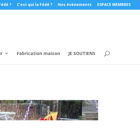
Fédé ?
C’est qui la Fédé ?
Nos évènements
ESPACE MEMBRES
ir
Fabrication maison
JE SOUTIENS
S