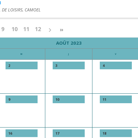
M
 DE LOISIRS, CAMOEL
9
10
11
12
AOÛT 2023
M
J
V
2
3
4
9
10
11
16
17
18