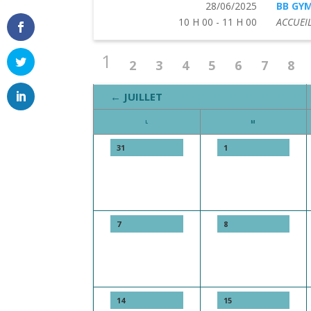
28/06/2025
BB GY
10 H 00 - 11 H 00
ACCUEIL
1
2
3
4
5
6
7
8
← JUILLET
L
M
31
1
7
8
14
15