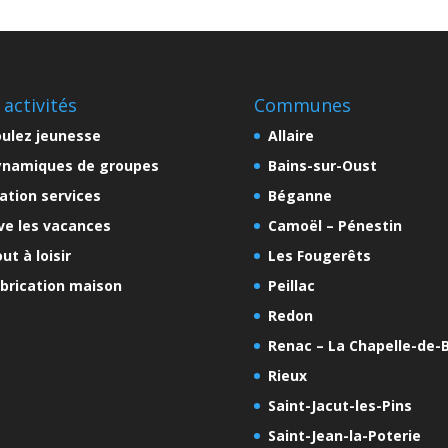
 activités
Communes
ulez jeunesse
Allaire
ynamiques de groupes
Bains-sur-Oust
ation services
Béganne
ve les vacances
Camoël – Pénestin
ut à loisir
Les Fougerêts
brication maison
Peillac
Redon
Renac – La Chapelle-de-B
Rieux
Saint-Jacut-les-Pins
Saint-Jean-la-Poterie