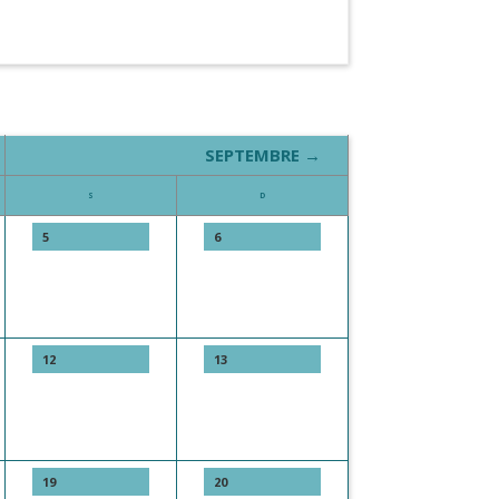
SEPTEMBRE →
S
D
5
6
12
13
19
20