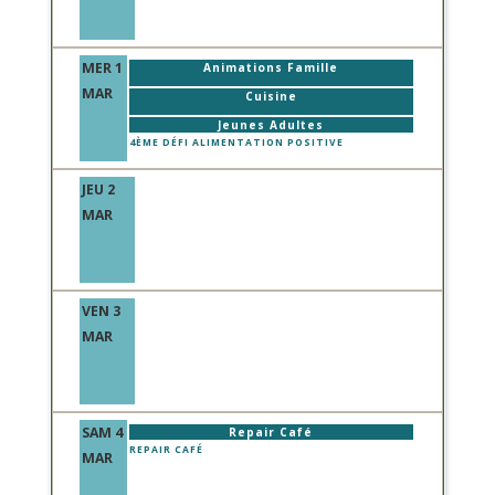
MER 1
Animations Famille
MAR
Cuisine
Jeunes Adultes
4ÈME DÉFI ALIMENTATION POSITIVE
JEU 2
MAR
VEN 3
MAR
SAM 4
Repair Café
REPAIR CAFÉ
MAR