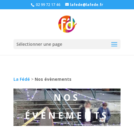
02 99 72 17 46
lafede@lafede.fr
Sélectionner une page
La Fédé
>
Nos évènements
NOS
ÉVÈNEMENTS