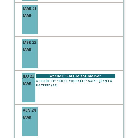
MAR 21
MAR
MER 22
MAR
JEU 23
Atelier "Fais le toi-même"
ATELIER DIY "DO IT YOURSELF" SAINT JEAN LA
MAR
POTERIE (56)
VEN 24
MAR