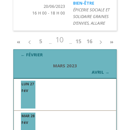
BIEN-ÊTRE
20/06/2023
ÉPICERIE SOCIALE ET
16 H 00 - 18 H 00
SOLIDAIRE GRAINES
D’ENVIES, ALLAIRE
10
5
15
16
← FÉVRIER
MARS 2023
AVRIL →
LUN 27
FéV
MAR 28
FéV