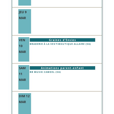
JEU 9
MAR
VEN
Graines d'Envies
BRADERIE À LA VESTIBOUTIQUE ALLAIRE (56)
10
MAR
SAM
Animations parent-enfant
BB MUSIK CAMOEL (56)
11
MAR
DIM 12
MAR