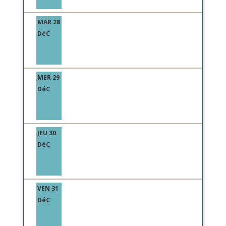
MAR 28
DéC
MER 29
DéC
JEU 30
DéC
VEN 31
DéC