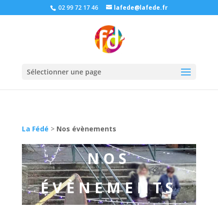
02 99 72 17 46
lafede@lafede.fr
Sélectionner une page
La Fédé
>
Nos évènements
NOS
ÉVÈNEMENTS