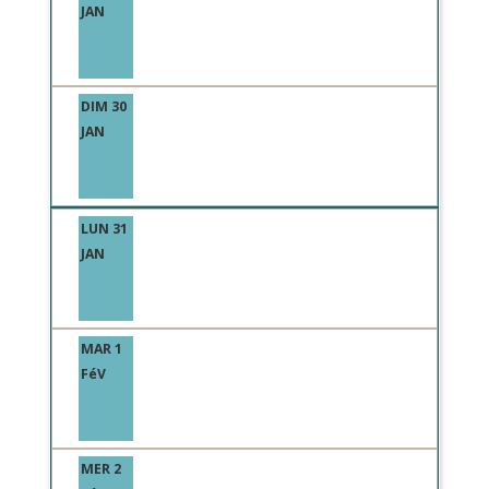
JAN
DIM 30
JAN
LUN 31
JAN
MAR 1
FéV
MER 2