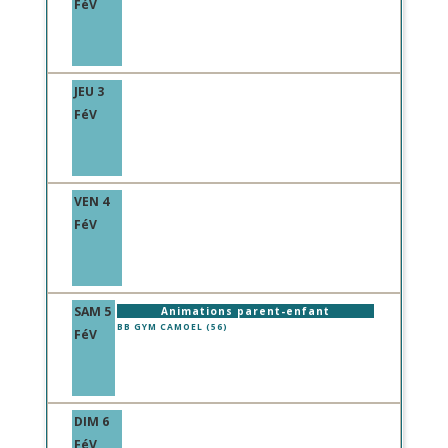
FéV
JEU 3
FéV
VEN 4
FéV
SAM 5
Animations parent-enfant
BB GYM CAMOEL (56)
FéV
DIM 6
FéV