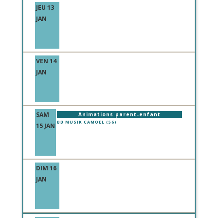
JEU 13
JAN
VEN 14
JAN
SAM
Animations parent-enfant
BB MUSIK CAMOEL (56)
15 JAN
DIM 16
JAN