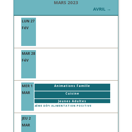
MARS 2023
AVRIL →
LUN 27
FéV
MAR 28
FéV
MER 1
Animations Famille
MAR
Cuisine
Jeunes Adultes
4ÈME DÉFI ALIMENTATION POSITIVE
JEU 2
MAR