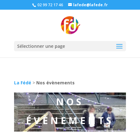
02 99 72 17 46
lafede@lafede.fr
Sélectionner une page
La Fédé
>
Nos évènements
NOS
ÉVÈNEMENTS