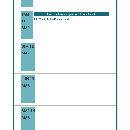
SAM
Animations parent-enfant
BB MUSIK CAMOEL (56)
11
MAR
DIM 12
MAR
LUN 13
MAR
MAR 14
MAR