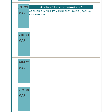
JEU 23
Atelier "Fais le toi-même"
ATELIER DIY "DO IT YOURSELF" SAINT JEAN LA
MAR
POTERIE (56)
VEN 24
MAR
SAM 25
MAR
DIM 26
MAR