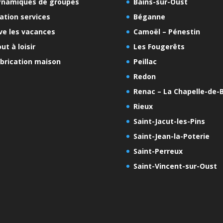
ynamiques de groupes
Bains-sur-Oust
ation services
Béganne
ve les vacances
Camoël – Pénestin
ut à loisir
Les Fougerêts
brication maison
Peillac
Redon
Renac – La Chapelle-de-B
Rieux
Saint-Jacut-les-Pins
Saint-Jean-la-Poterie
Saint-Perreux
Saint-Vincent-sur-Oust