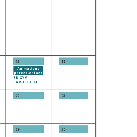
15
16
Animations
parent-enfant
BB GYM
CAMOEL (56)
22
23
29
30