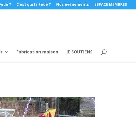
Fédé ?
C’est qui la Fédé ?
Nos évènements
ESPACE MEMBRES
ir
Fabrication maison
JE SOUTIENS
S