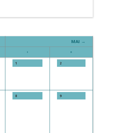
MAI →
S
D
1
2
8
9