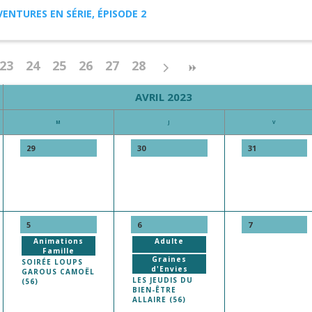
VENTURES EN SÉRIE, ÉPISODE 2
23
24
25
26
27
28
AVRIL 2023
M
J
V
29
30
31
5
6
7
Animations
Adulte
Famille
Graines
SOIRÉE LOUPS
d'Envies
GAROUS CAMOËL
LES JEUDIS DU
(56)
BIEN-ÊTRE
ALLAIRE (56)