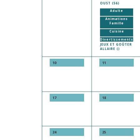
OUST (56)
Adulte
Animations
Famille
Cuisine
Divertissements
JEUX ET GOÛTER
ALLAIRE ()
10
11
17
18
24
25