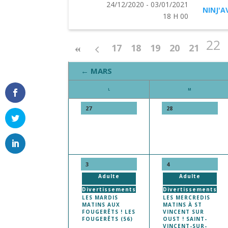
24/12/2020 - 03/01/2021
NINJ'A
18 H 00
22
17
18
19
20
21
← MARS
L
M
27
28
3
4
Adulte
Adulte
Divertissements
Divertissements
LES MARDIS
LES MERCREDIS
MATINS AUX
MATINS À ST
FOUGERÊTS ! LES
VINCENT SUR
FOUGERÊTS (56)
OUST ! SAINT-
VINCENT-SUR-