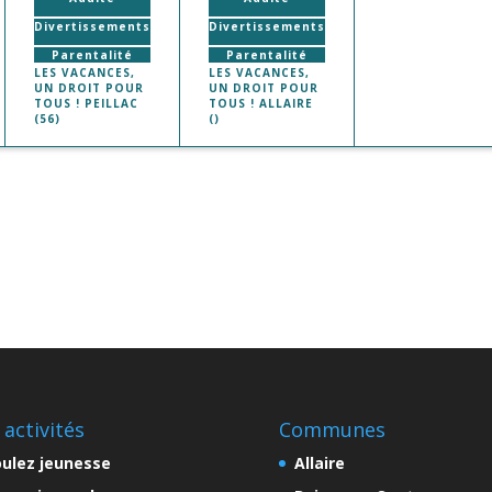
Divertissements
Divertissements
Parentalité
Parentalité
LES VACANCES,
LES VACANCES,
UN DROIT POUR
UN DROIT POUR
TOUS ! PEILLAC
TOUS ! ALLAIRE
(56)
()
 activités
Communes
ulez jeunesse
Allaire