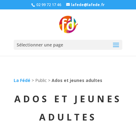
02 99 72 17 46
lafede@lafede.fr
Sélectionner une page
La Fédé
>
Public
>
Ados et jeunes adultes
ADOS ET JEUNES
ADULTES