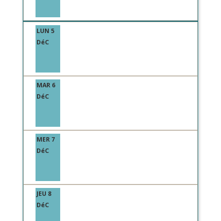
LUN 5
DéC
MAR 6
DéC
MER 7
DéC
JEU 8
DéC