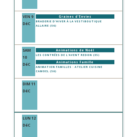
VEN 9
Graines d'Envies
BRADERIE D'HIVER À LA VESTIBOUTIQUE
DéC
ALLAIRE (56)
SAM
Animations de Noël
LES CONTRÉES DE L'AVENT REDON (35)
10
Animations Famille
DéC
ANIMATION FAMILLES : ATELIER CUISINE
CAMOEL (56)
DIM 11
DéC
LUN 12
DéC