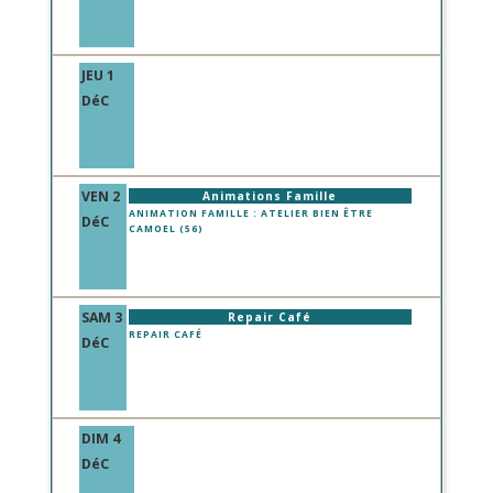
JEU 1
DéC
VEN 2
Animations Famille
ANIMATION FAMILLE : ATELIER BIEN ÊTRE
DéC
CAMOEL (56)
SAM 3
Repair Café
REPAIR CAFÉ
DéC
DIM 4
DéC