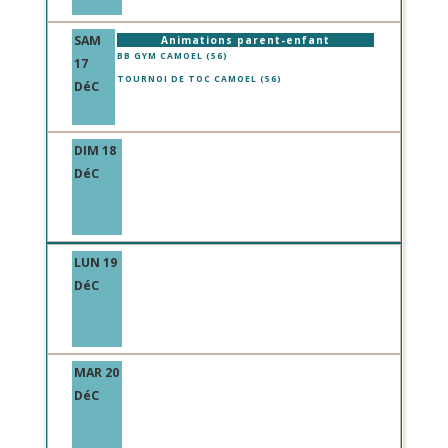
SAM
Animations parent-enfant
BB GYM CAMOEL (56)
17
TOURNOI DE TOC CAMOEL (56)
DéC
DIM 18
DéC
LUN 19
DéC
MAR 20
DéC