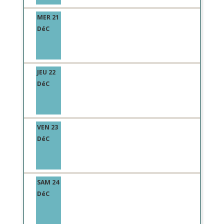
MER 21
DéC
JEU 22
DéC
VEN 23
DéC
SAM 24
DéC