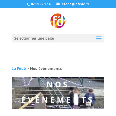
02 99 72 17 46
lafede@lafede.fr
Sélectionner une page
La Fédé
>
Nos évènements
NOS
ÉVÈNEMENTS