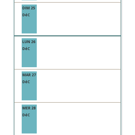
DIM 25
DéC
LUN 26
DéC
MAR 27
DéC
MER 28
DéC