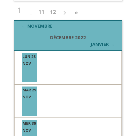
1
11
12
← NOVEMBRE
DÉCEMBRE 2022
JANVIER →
LUN 28
NOV
MAR 29
NOV
MER 30
NOV