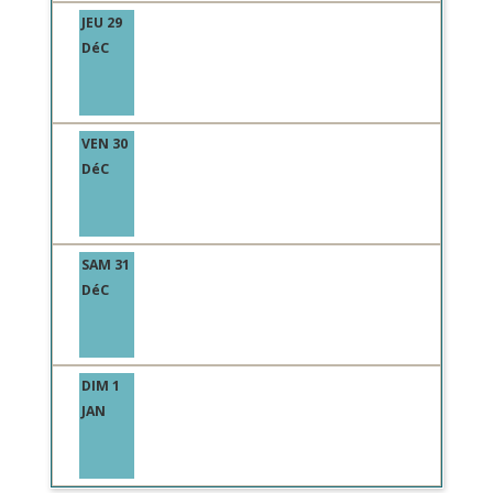
JEU 29
DéC
VEN 30
DéC
SAM 31
DéC
DIM 1
JAN