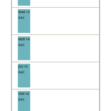
MAR 13
DéC
MER 14
DéC
JEU 15
DéC
VEN 16
DéC