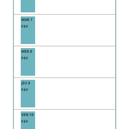
MAR 7
FéV
MER 8
FéV
JEU 9
FéV
VEN 10
FéV