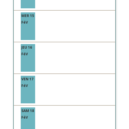
MER 15
FéV
JEU 16
FéV
VEN 17
FéV
SAM 18
FéV