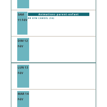
SAM
Animations parent-enfant
BB GYM CAMOEL (56)
11 FéV
DIM 12
FéV
LUN 13
FéV
MAR 14
FéV