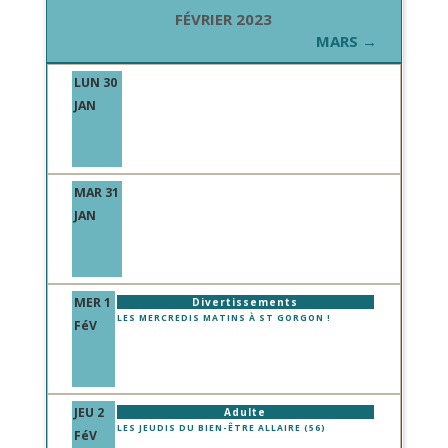
FÉVRIER 2023
MARS →
LUN 30
JAN
MAR 31
JAN
MER 1
Divertissements
LES MERCREDIS MATINS À ST GORGON !
FéV
JEU 2
Adulte
LES JEUDIS DU BIEN-ÊTRE ALLAIRE (56)
FéV