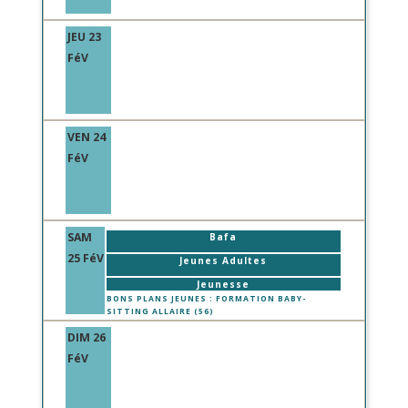
JEU 23
FéV
VEN 24
FéV
SAM
Bafa
25 FéV
Jeunes Adultes
Jeunesse
BONS PLANS JEUNES : FORMATION BABY-
SITTING ALLAIRE (56)
DIM 26
FéV