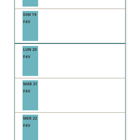
DIM 19
FéV
LUN 20
FéV
MAR 21
FéV
MER 22
FéV