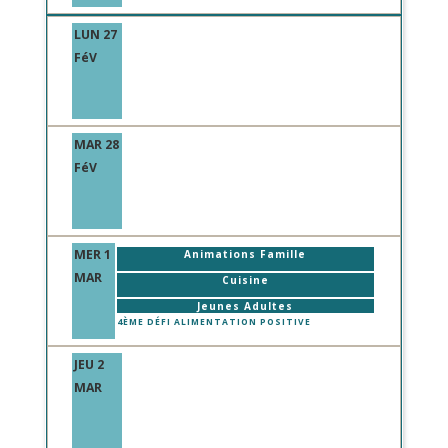
LUN 27
FéV
MAR 28
FéV
MER 1
Animations Famille
MAR
Cuisine
Jeunes Adultes
4ÈME DÉFI ALIMENTATION POSITIVE
JEU 2
MAR