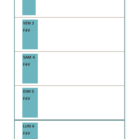
VEN 3
FéV
SAM 4
FéV
DIM 5
FéV
LUN 6
FéV