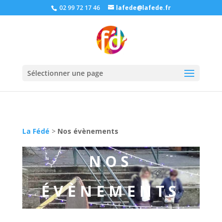
02 99 72 17 46
lafede@lafede.fr
Sélectionner une page
La Fédé
>
Nos évènements
NOS
ÉVÈNEMENTS