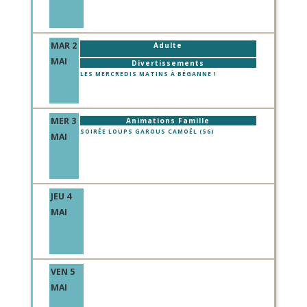
MAR 2
Adulte
MAI
Divertissements
LES MERCREDIS MATINS À BÉGANNE !
MER 3
Animations Famille
SOIRÉE LOUPS GAROUS CAMOËL (56)
MAI
JEU 4
MAI
VEN 5
MAI