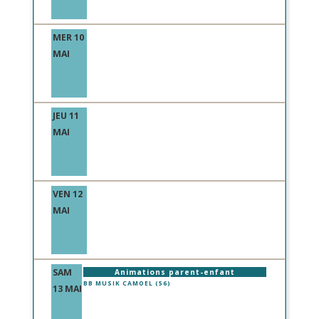
MER 10
MAI
JEU 11
MAI
VEN 12
MAI
SAM
Animations parent-enfant
BB MUSIK CAMOEL (56)
13 MAI