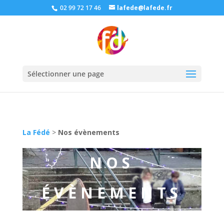
02 99 72 17 46
lafede@lafede.fr
Sélectionner une page
La Fédé
>
Nos évènements
NOS
ÉVÈNEMENTS