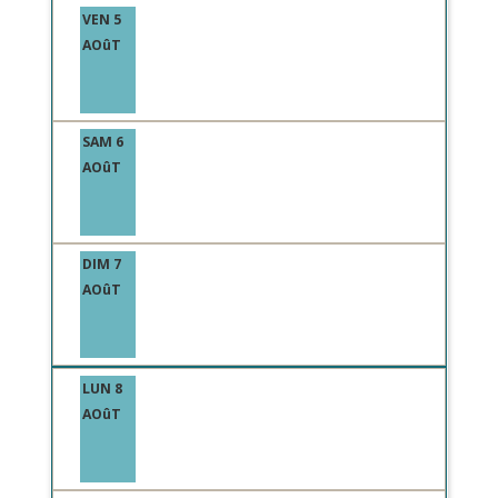
VEN 5
AOûT
SAM 6
AOûT
DIM 7
AOûT
LUN 8
AOûT