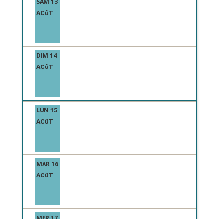
SAM 13
AOûT
DIM 14
AOûT
LUN 15
AOûT
MAR 16
AOûT
MER 17