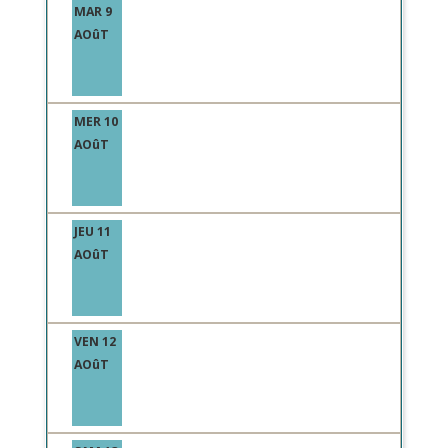
MAR 9
AOûT
MER 10
AOûT
JEU 11
AOûT
VEN 12
AOûT