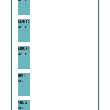
AOûT
MAR 30
AOûT
MER 31
AOûT
JEU 1
SEP
VEN 2
SEP