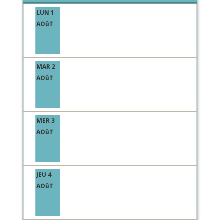
LUN 1
AOûT
MAR 2
AOûT
MER 3
AOûT
JEU 4
AOûT