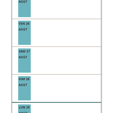
AOûT
VEN 26
AOûT
SAM 27
AOûT
DIM 28
AOûT
LUN 29