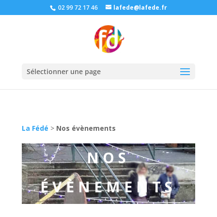
02 99 72 17 46
lafede@lafede.fr
Sélectionner une page
La Fédé
>
Nos évènements
NOS
ÉVÈNEMENTS