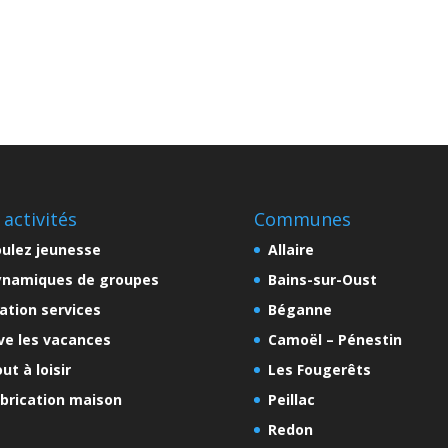
 activités
Communes
ulez jeunesse
Allaire
ynamiques de groupes
Bains-sur-Oust
ation services
Béganne
ve les vacances
Camoël – Pénestin
ut à loisir
Les Fougerêts
brication maison
Peillac
Redon