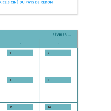
ICE.S CINÉ DU PAYS DE REDON
FÉVRIER →
S
D
1
2
8
9
15
16