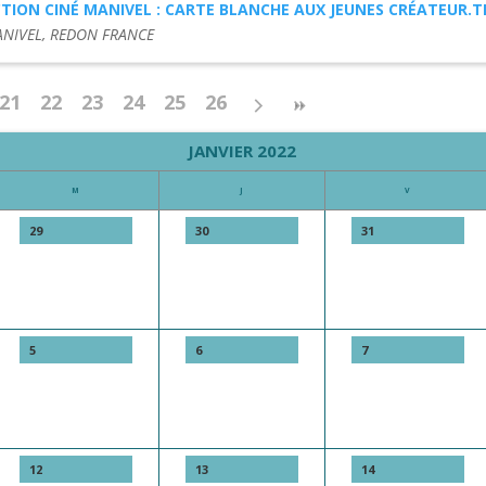
TION CINÉ MANIVEL : CARTE BLANCHE AUX JEUNES CRÉATEUR.TR
ANIVEL, REDON FRANCE
21
22
23
24
25
26
JANVIER 2022
M
J
V
29
30
31
5
6
7
12
13
14