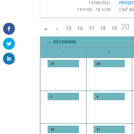
19/06/2021
PROJEC
14 H 00 - 16 H 00
CINÉ M
20
15
16
17
18
19
← DÉCEMBRE
L
M
27
28
3
4
10
11