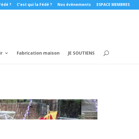
Fédé ?
C’est qui la Fédé ?
Nos évènements
ESPACE MEMBRES
ir
Fabrication maison
JE SOUTIENS
S