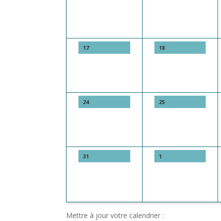
17
18
24
25
31
1
Mettre à jour votre calendrier :