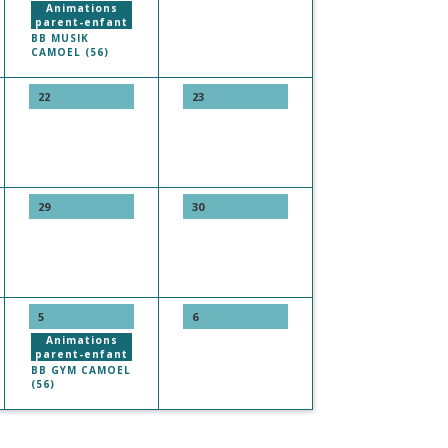
Animations
parent-enfant
BB MUSIK
CAMOEL (56)
22
23
29
30
5
6
Animations
parent-enfant
BB GYM CAMOEL
(56)