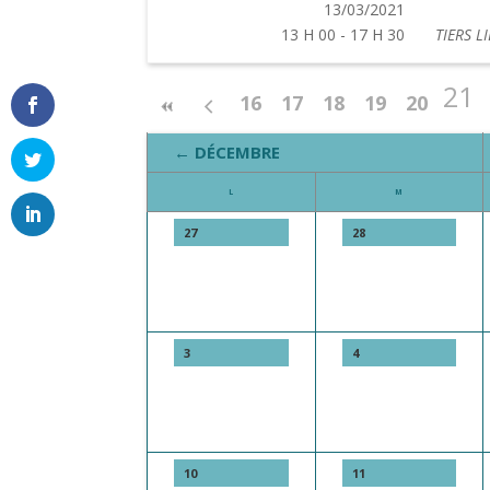
13/03/2021
13 H 00 - 17 H 30
TIERS L
21
16
17
18
19
20
← DÉCEMBRE
L
M
27
28
3
4
10
11