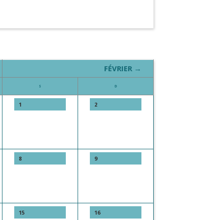
FÉVRIER →
S
D
1
2
8
9
15
16