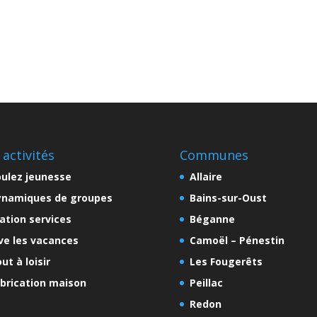
 activités
Communes
ulez jeunesse
Allaire
ynamiques de groupes
Bains-sur-Oust
ation services
Béganne
ve les vacances
Camoël – Pénestin
ut à loisir
Les Fougerêts
brication maison
Peillac
Redon