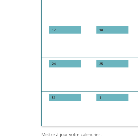
17
18
24
25
31
1
Mettre à jour votre calendrier :