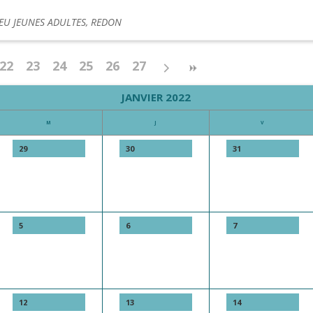
IEU JEUNES ADULTES, REDON
22
23
24
25
26
27
JANVIER 2022
M
J
V
29
30
31
5
6
7
12
13
14