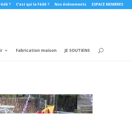
Fédé ?
C’est qui la Fédé ?
Nos évènements
ESPACE MEMBRES
ir
Fabrication maison
JE SOUTIENS
S