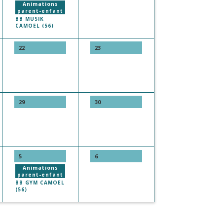
Animations
parent-enfant
BB MUSIK
CAMOEL (56)
22
23
29
30
5
6
Animations
parent-enfant
BB GYM CAMOEL
(56)