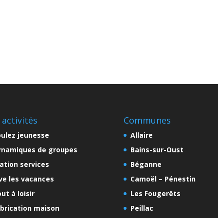
 activités
Communes
ulez jeunesse
Allaire
ynamiques de groupes
Bains-sur-Oust
ation services
Béganne
ve les vacances
Camoël – Pénestin
ut à loisir
Les Fougerêts
brication maison
Peillac