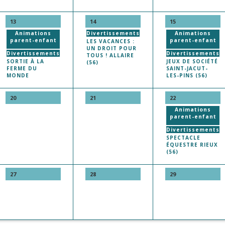
13
14
15
Animations
Divertissements
Animations
parent-enfant
parent-enfant
LES VACANCES :
UN DROIT POUR
Divertissements
Divertissements
TOUS ! ALLAIRE
SORTIE À LA
JEUX DE SOCIÉTÉ
(56)
FERME DU
SAINT-JACUT-
MONDE
LES-PINS (56)
20
21
22
Animations
parent-enfant
Divertissements
SPECTACLE
ÉQUESTRE RIEUX
(56)
27
28
29