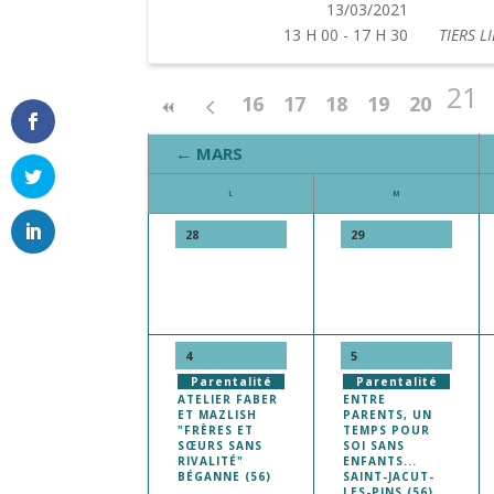
13/03/2021
13 H 00 - 17 H 30
TIERS L
21
16
17
18
19
20
← MARS
L
M
28
29
4
5
Parentalité
Parentalité
ATELIER FABER
ENTRE
ET MAZLISH
PARENTS, UN
"FRÈRES ET
TEMPS POUR
SŒURS SANS
SOI SANS
RIVALITÉ"
ENFANTS...
BÉGANNE (56)
SAINT-JACUT-
LES-PINS (56)