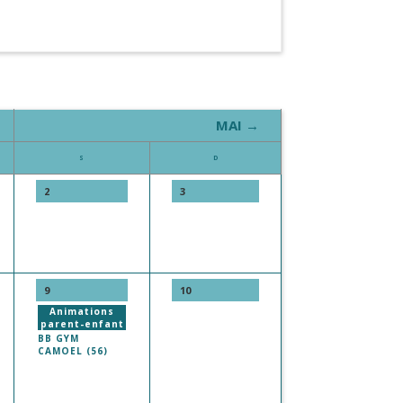
MAI →
S
D
2
3
9
10
Animations
parent-enfant
BB GYM
CAMOEL (56)