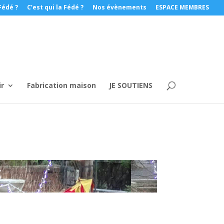
Fédé ?
C’est qui la Fédé ?
Nos évènements
ESPACE MEMBRES
ir
Fabrication maison
JE SOUTIENS
S