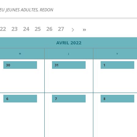
IEU JEUNES ADULTES, REDON
22
23
24
25
26
27
AVRIL 2022
M
J
V
30
31
1
6
7
8