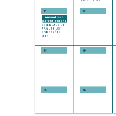
11
12
Animations
parent-enfant
BRICOLAGE DE
PÂQUES LES
FOUGERÊTS
(56)
18
19
25
26