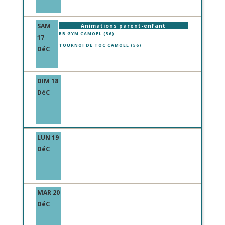
SAM
Animations parent-enfant
BB GYM CAMOEL (56)
17
TOURNOI DE TOC CAMOEL (56)
DéC
DIM 18
DéC
LUN 19
DéC
MAR 20
DéC