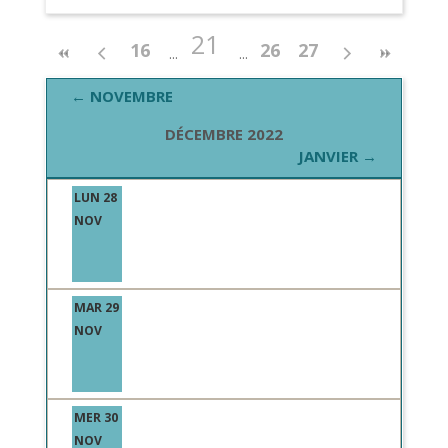
21
16
26
27
← NOVEMBRE
DÉCEMBRE 2022
JANVIER →
LUN 28
NOV
MAR 29
NOV
MER 30
NOV