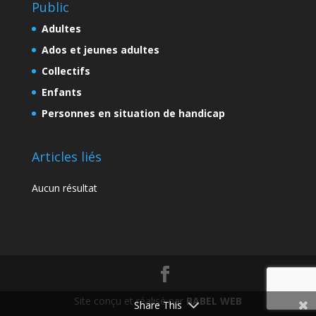
Public
Adultes
Ados et jeunes adultes
Collectifs
Enfants
Personnes en situation de handicap
Articles liés
Aucun résultat
Site conçu et réalisé par
BABEL WEB
Share This