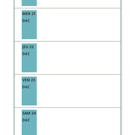
MER 21
DéC
JEU 22
DéC
VEN 23
DéC
SAM 24
DéC