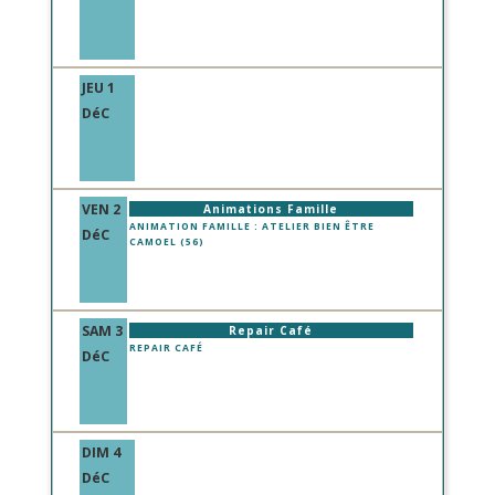
JEU 1
DéC
VEN 2
Animations Famille
ANIMATION FAMILLE : ATELIER BIEN ÊTRE
DéC
CAMOEL (56)
SAM 3
Repair Café
REPAIR CAFÉ
DéC
DIM 4
DéC