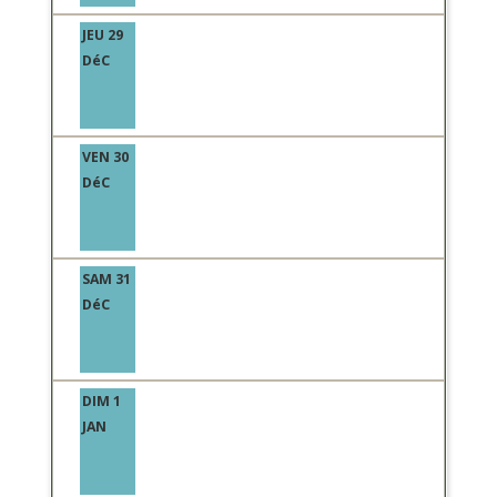
JEU 29
DéC
VEN 30
DéC
SAM 31
DéC
DIM 1
JAN