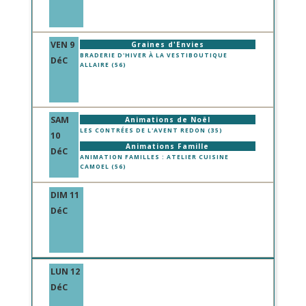
VEN 9
Graines d'Envies
BRADERIE D'HIVER À LA VESTIBOUTIQUE
DéC
ALLAIRE (56)
SAM
Animations de Noël
LES CONTRÉES DE L'AVENT REDON (35)
10
Animations Famille
DéC
ANIMATION FAMILLES : ATELIER CUISINE
CAMOEL (56)
DIM 11
DéC
LUN 12
DéC