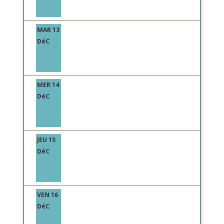
MAR 13
DéC
MER 14
DéC
JEU 15
DéC
VEN 16
DéC