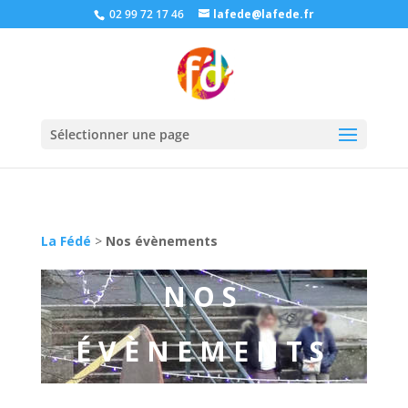
02 99 72 17 46
lafede@lafede.fr
Sélectionner une page
La Fédé
>
Nos évènements
NOS
ÉVÈNEMENTS