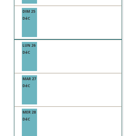
DIM 25
DéC
LUN 26
DéC
MAR 27
DéC
MER 28
DéC