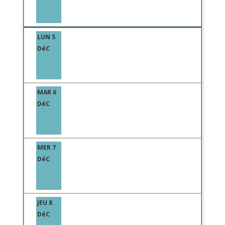
LUN 5
DéC
MAR 6
DéC
MER 7
DéC
JEU 8
DéC