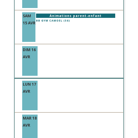
SAM
Animations parent-enfant
BB GYM CAMOEL (56)
15 AVR
DIM 16
AVR
LUN 17
AVR
MAR 18
AVR