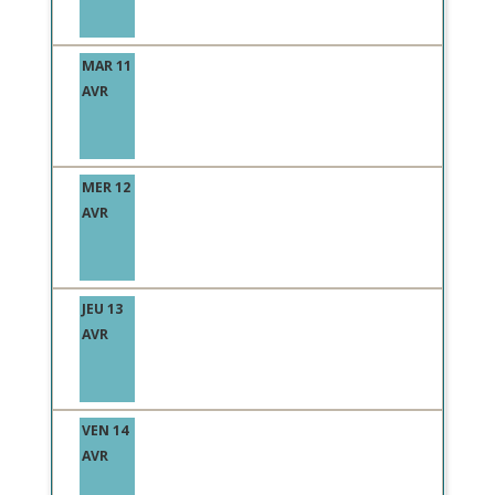
MAR 11
AVR
MER 12
AVR
JEU 13
AVR
VEN 14
AVR