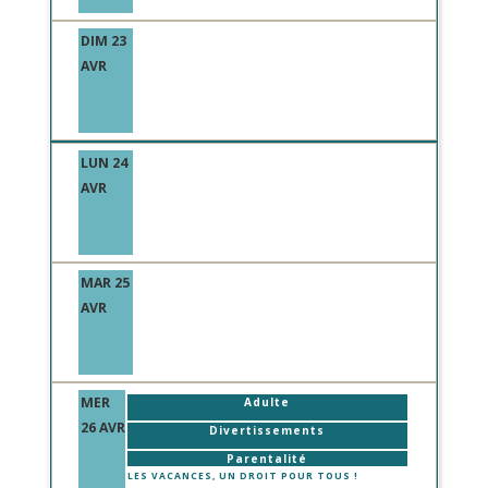
DIM 23
AVR
LUN 24
AVR
MAR 25
AVR
MER
Adulte
26 AVR
Divertissements
Parentalité
LES VACANCES, UN DROIT POUR TOUS !