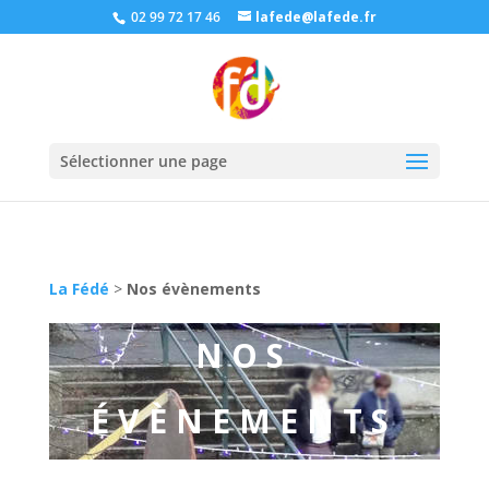
02 99 72 17 46
lafede@lafede.fr
Sélectionner une page
La Fédé
>
Nos évènements
NOS
ÉVÈNEMENTS