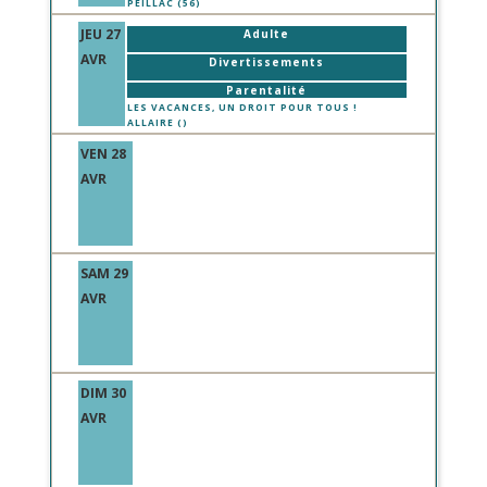
PEILLAC (56)
JEU 27
Adulte
AVR
Divertissements
Parentalité
LES VACANCES, UN DROIT POUR TOUS !
ALLAIRE ()
VEN 28
AVR
SAM 29
AVR
DIM 30
AVR