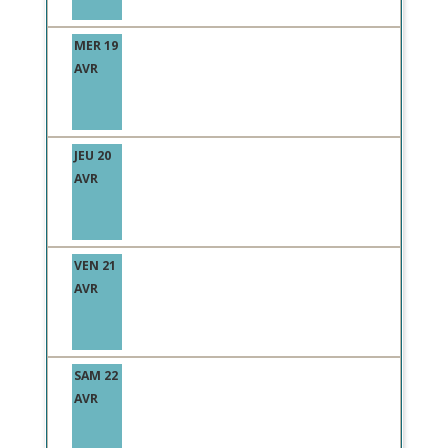
MER 19
AVR
JEU 20
AVR
VEN 21
AVR
SAM 22
AVR