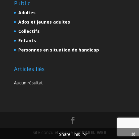
Public
Adultes
Ados et jeunes adultes
Collectifs
Enfants
Personnes en situation de handicap
Articles liés
Aucun résultat
Site conçu et réalisé par
BABEL WEB
Share This