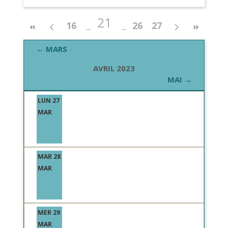
21
16
26
27
← MARS
AVRIL 2023
MAI →
LUN 27
MAR
MAR 28
MAR
MER 29
MAR