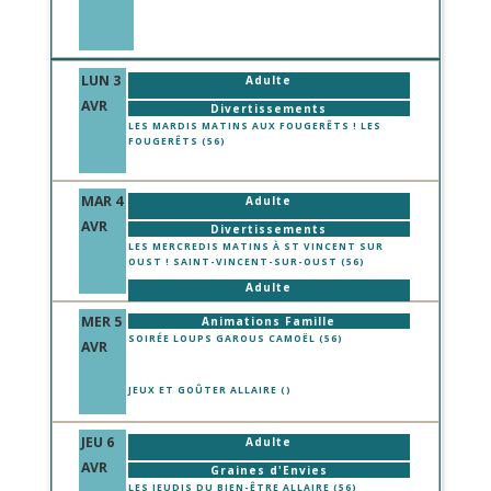
LUN 3
Adulte
AVR
Divertissements
LES MARDIS MATINS AUX FOUGERÊTS ! LES
FOUGERÊTS (56)
MAR 4
Adulte
AVR
Divertissements
LES MERCREDIS MATINS À ST VINCENT SUR
OUST ! SAINT-VINCENT-SUR-OUST (56)
Adulte
Animations Famille
MER 5
Animations Famille
SOIRÉE LOUPS GAROUS CAMOËL (56)
Cuisine
AVR
Divertissements
JEUX ET GOÛTER ALLAIRE ()
JEU 6
Adulte
AVR
Graines d'Envies
LES JEUDIS DU BIEN-ÊTRE ALLAIRE (56)