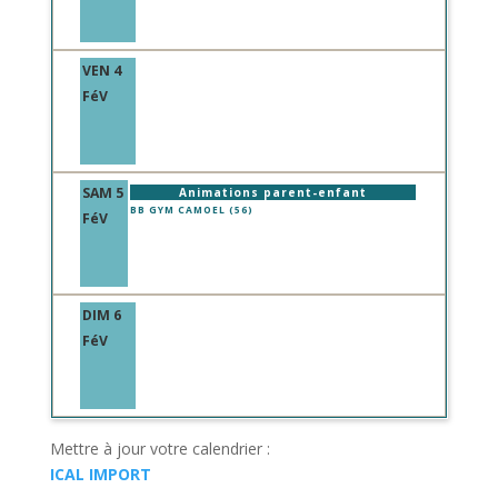
VEN 4
FéV
SAM 5
Animations parent-enfant
BB GYM CAMOEL (56)
FéV
DIM 6
FéV
Mettre à jour votre calendrier :
ICAL IMPORT