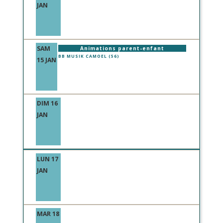
JAN
SAM
Animations parent-enfant
BB MUSIK CAMOEL (56)
15 JAN
DIM 16
JAN
LUN 17
JAN
MAR 18