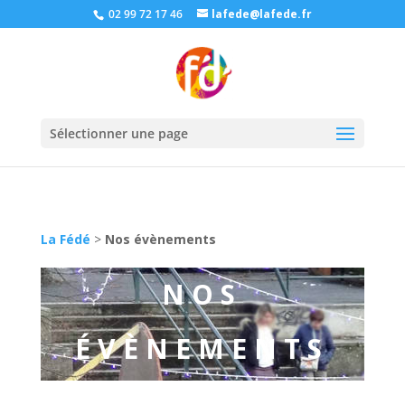
02 99 72 17 46
lafede@lafede.fr
Sélectionner une page
La Fédé
>
Nos évènements
NOS
ÉVÈNEMENTS