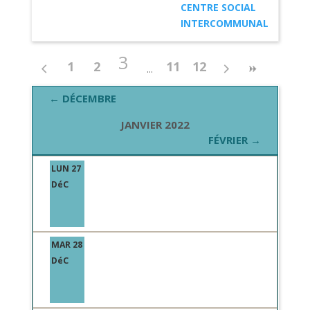
CENTRE SOCIAL
INTERCOMMUNAL
3
1
2
11
12
← DÉCEMBRE
JANVIER 2022
FÉVRIER →
LUN 27
DéC
MAR 28
DéC