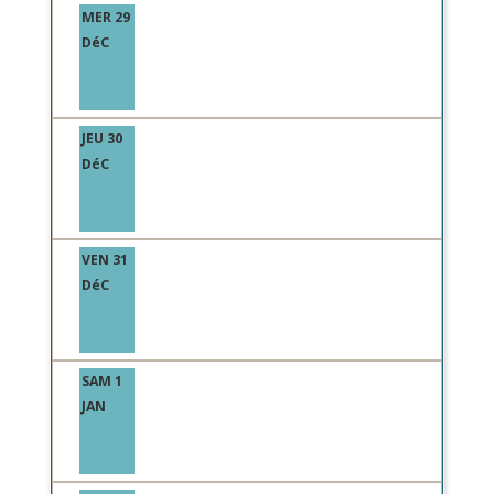
MER 29
DéC
JEU 30
DéC
VEN 31
DéC
SAM 1
JAN