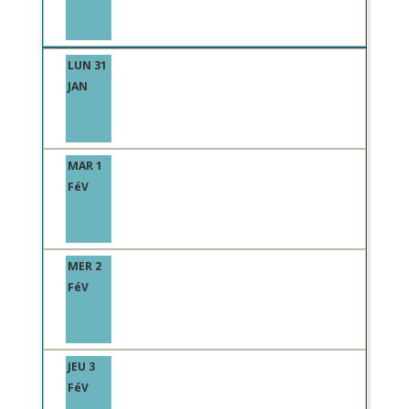
LUN 31
JAN
MAR 1
FéV
MER 2
FéV
JEU 3
FéV