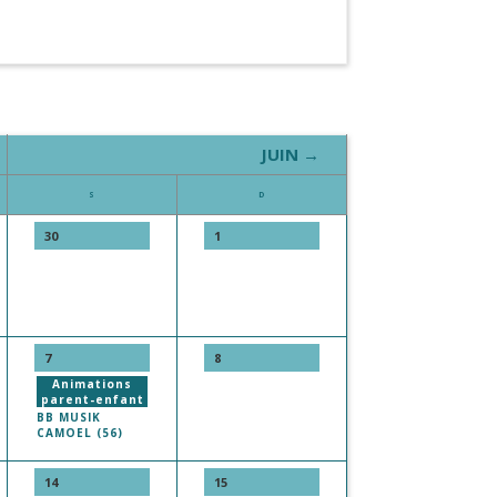
JUIN →
S
D
30
1
7
8
Animations
parent-enfant
BB MUSIK
CAMOEL (56)
14
15