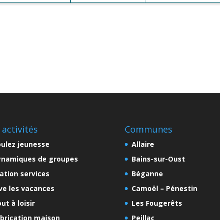
 activités
Communes
ulez jeunesse
Allaire
ynamiques de groupes
Bains-sur-Oust
ation services
Béganne
ve les vacances
Camoël – Pénestin
ut à loisir
Les Fougerêts
brication maison
Peillac