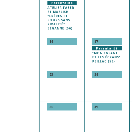
Parentalité
ATELIER FABER
ET MAZLISH
"FRÈRES ET
SŒURS SANS
RIVALITÉ"
BÉGANNE (56)
16
17
Parentalité
"MON ENFANT
ET LES ÉCRANS"
PEILLAC (56)
23
24
30
31