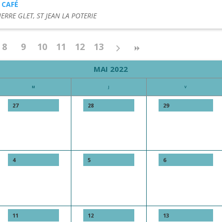
 CAFÉ
IERRE GLET, ST JEAN LA POTERIE
8
9
10
11
12
13
MAI 2022
M
J
V
27
28
29
4
5
6
11
12
13