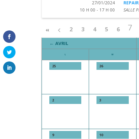
27/01/2024
REPAIR
10 H 00 - 17 H 00
SALLE P
7
2
3
4
5
6
← AVRIL
L
M
25
26
2
3
9
10