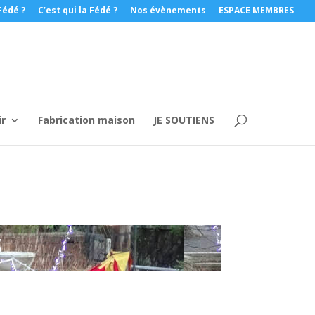
Fédé ?
C’est qui la Fédé ?
Nos évènements
ESPACE MEMBRES
ir
Fabrication maison
JE SOUTIENS
S