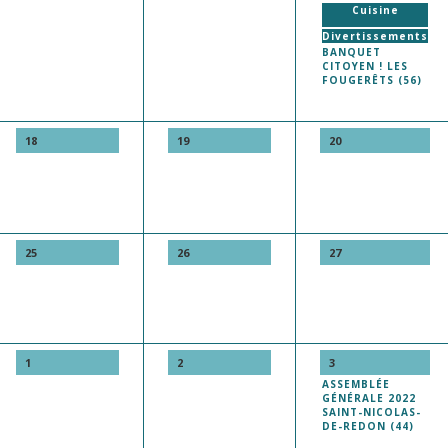
Cuisine
Divertissements
BANQUET
CITOYEN ! LES
FOUGERÊTS (56)
18
19
20
25
26
27
1
2
3
ASSEMBLÉE
GÉNÉRALE 2022
SAINT-NICOLAS-
DE-REDON (44)