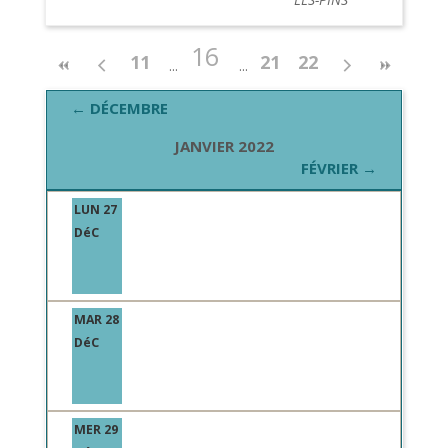
16
11
21
22
← DÉCEMBRE
JANVIER 2022
FÉVRIER →
LUN 27
DéC
MAR 28
DéC
MER 29