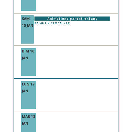
SAM
Animations parent-enfant
BB MUSIK CAMOEL (56)
15 JAN
DIM 16
JAN
LUN 17
JAN
MAR 18
JAN