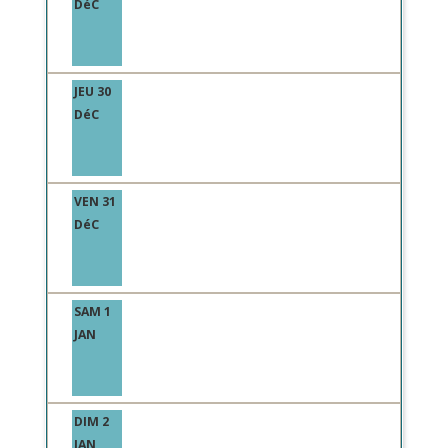
DéC
JEU 30
DéC
VEN 31
DéC
SAM 1
JAN
DIM 2
JAN