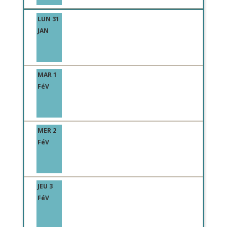
LUN 31
JAN
MAR 1
FéV
MER 2
FéV
JEU 3
FéV