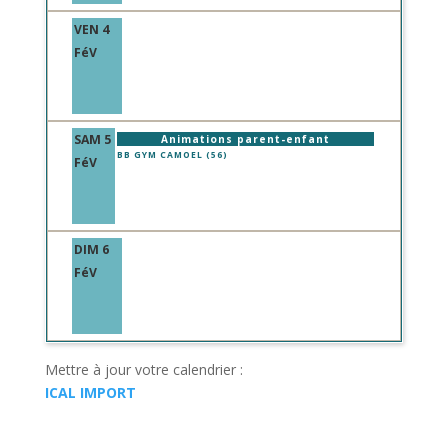
VEN 4
FéV
SAM 5
Animations parent-enfant
BB GYM CAMOEL (56)
FéV
DIM 6
FéV
Mettre à jour votre calendrier :
ICAL IMPORT