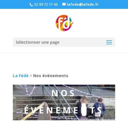
02 99 72 17 46
lafede@lafede.fr
Sélectionner une page
La Fédé
>
Nos évènements
NOS
ÉVÈNEMENTS