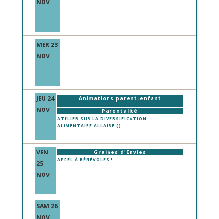
NOV
MER 23
NOV
JEU 24
Animations parent-enfant
NOV
Parentalité
ATELIER SUR LA DIVERSIFICATION
ALIMENTAIRE ALLAIRE ()
VEN
Graines d'Envies
APPEL À BÉNÉVOLES !
25
NOV
SAM 26
NOV