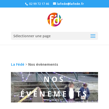
02 99 72 17 46
lafede@lafede.fr
Sélectionner une page
La Fédé
>
Nos évènements
NOS
ÉVÈNEMENTS