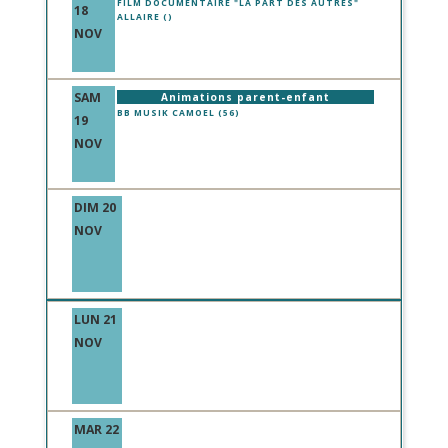
FILM DOCUMENTAIRE "LA PART DES AUTRES"
18
ALLAIRE ()
NOV
SAM
Animations parent-enfant
BB MUSIK CAMOEL (56)
19
NOV
DIM 20
NOV
LUN 21
NOV
MAR 22