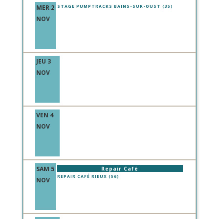
MER 2
STAGE PUMPTRACKS BAINS-SUR-OUST (35)
NOV
JEU 3
NOV
VEN 4
NOV
SAM 5
Repair Café
REPAIR CAFÉ RIEUX (56)
NOV