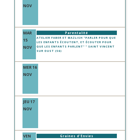
NOV
MAR
Parentalité
ATELIER FABER ET MAZLISH "PARLER POUR QUE
15
LES ENFANTS ÉCOUTENT, ET ÉCOUTER POUR
NOV
QUE LES ENFANTS PARLENT" " SAINT VINCENT
SUR OUST (56)
MER 16
NOV
JEU 17
NOV
VEN
Graines d'Envies