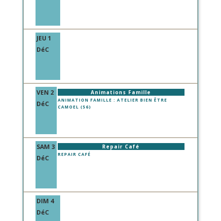
JEU 1
DéC
VEN 2
Animations Famille
ANIMATION FAMILLE : ATELIER BIEN ÊTRE
DéC
CAMOEL (56)
SAM 3
Repair Café
REPAIR CAFÉ
DéC
DIM 4
DéC