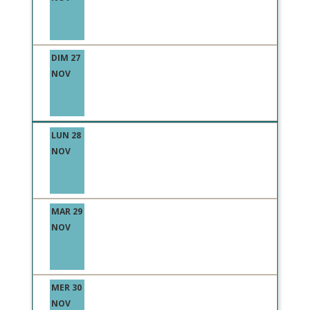
DIM 27
NOV
LUN 28
NOV
MAR 29
NOV
MER 30
NOV