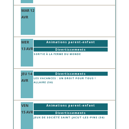
MAR 12
AVR
MER
Animations parent-enfant
13 AVR
Divertissements
SORTIE À LA FERME DU MONDE
JEU 14
Divertissements
LES VACANCES : UN DROIT POUR TOUS !
AVR
ALLAIRE (56)
VEN
Animations parent-enfant
15 AVR
Divertissements
JEUX DE SOCIÉTÉ SAINT-JACUT-LES-PINS (56)