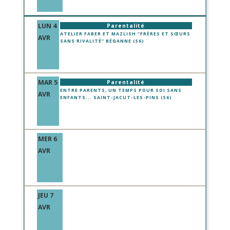
LUN 4
Parentalité
ATELIER FABER ET MAZLISH "FRÈRES ET SŒURS
AVR
SANS RIVALITÉ" BÉGANNE (56)
MAR 5
Parentalité
ENTRE PARENTS, UN TEMPS POUR SOI SANS
AVR
ENFANTS... SAINT-JACUT-LES-PINS (56)
MER 6
AVR
JEU 7
AVR