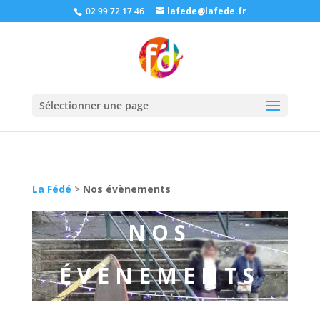
02 99 72 17 46
lafede@lafede.fr
Sélectionner une page
La Fédé
>
Nos évènements
NOS
ÉVÈNEMENTS