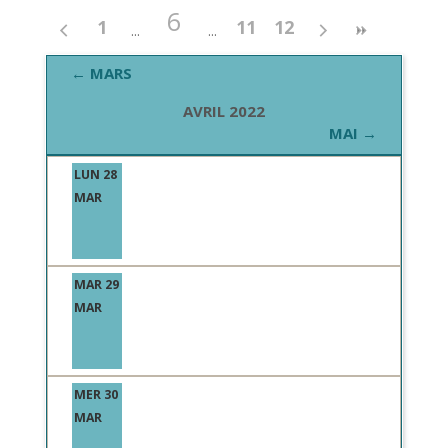
6
1
11
12
← MARS
AVRIL 2022
MAI →
LUN 28
MAR
MAR 29
MAR
MER 30
MAR