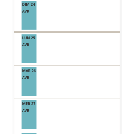
DIM 24
AVR
LUN 25
AVR
MAR 26
AVR
MER 27
AVR