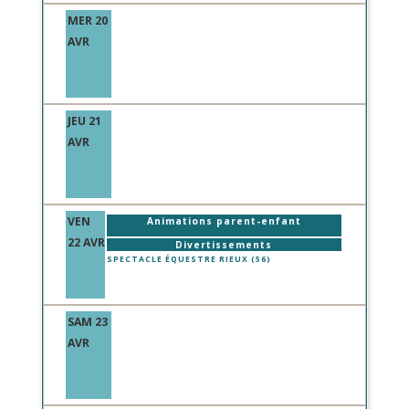
MER 20
AVR
JEU 21
AVR
VEN
Animations parent-enfant
22 AVR
Divertissements
SPECTACLE ÉQUESTRE RIEUX (56)
SAM 23
AVR