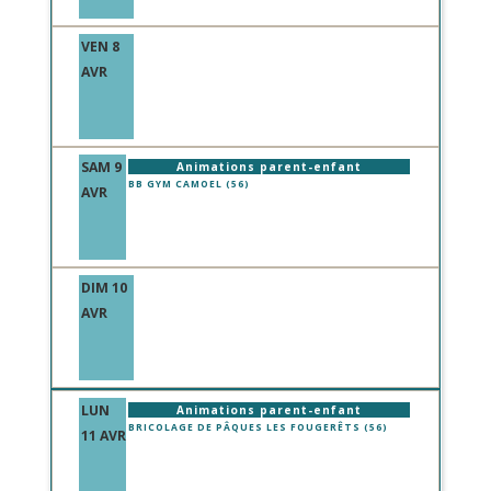
VEN 8
AVR
SAM 9
Animations parent-enfant
BB GYM CAMOEL (56)
AVR
DIM 10
AVR
LUN
Animations parent-enfant
BRICOLAGE DE PÂQUES LES FOUGERÊTS (56)
11 AVR